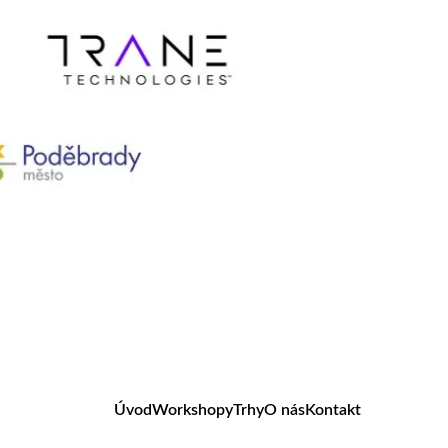
Úvod
Workshopy
Trhy
O nás
Kontakt