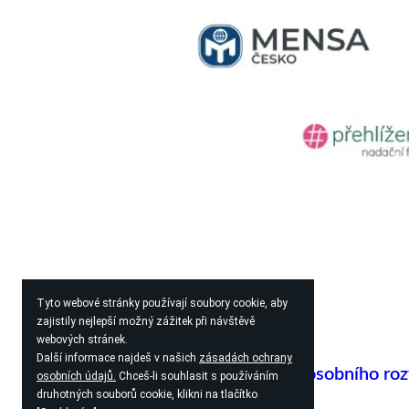
Tyto webové stránky používají soubory cookie, aby
zajistily nejlepší možný zážitek při návštěvě
webových stránek.
Další informace najdeš v našich
zásadách ochrany
Centrum osobního ro
osobních údajů.
Chceš-li souhlasit s používáním
druhotných souborů cookie, klikni na tlačítko