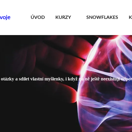
zvoje
ÚVOD
KURZY
SNOWFLAKES
otázky a sdílet vlastní myšlenky, i když na ně ještě neexistují od