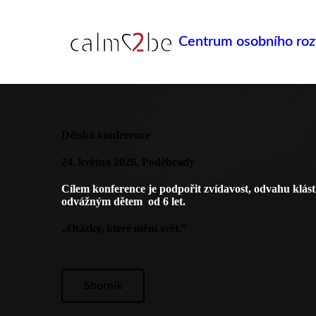
Centrum osobního ro
Dětská konference
24. května 2026, Poděbrady
Cílem konference je podpořit zvídavost, odvahu klást 
odvážným dětem od 6 let.
„Otázky, které mění svět.”
Sborník