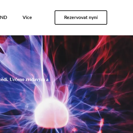
KND
Více
Rezervovat nyní
povědi. Určeno zvídavým a