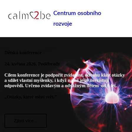
Centrum osobního
rozvoje
Dětská konference
24. května 2026, Poděbrady
Cílem konference je podpořit zvídavost, odvahu klást otázky
a sdílet vlastní myšlenky, i když na ně ještě neexistují
odpovědi. Určeno zvídavým a odvážným dětem od 6 let.
„Otázky, které mění svět.”
Zjisti více...