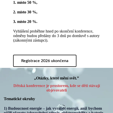
1. místo 50 %,
2. místo 30 %,
3. místo 20 %.
Vyhlášení proběhne hned po skončení konference,
odměny budou předány do 3 dnů po domluvě s autory
(zákonnými zástupci).
Registrace 2026 ukončena
„Otázky, které mění svět.”
Dětská konference je prostorem, kde se děti stávají
objevovateli
Tematické okruhy
1) Budoucnost energie – jak vyrábět energii, aniž bychom
ničili planetu (obnovitelné zdroje, elektromobilita a baterie