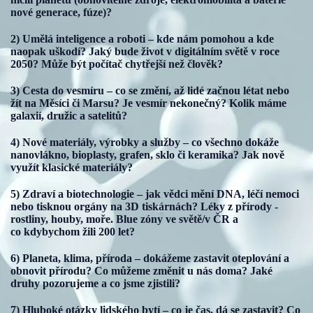
nové generace, fúze)?
2) Umělá inteligence a roboti – kde nám pomohou a kde
naopak uškodí? Jaký bude život v digitálním světě v roce
2050? Může být počítač chytřejší než člověk?
3) Cesta do vesmíru – co se změní, až lidé začnou létat nebo
žít na Měsíci či Marsu? Je vesmír nekonečný? Kolik máme
galaxií, družic a satelitů?
4) Nové materiály, výrobky a služby – co všechno dokáže
nanovlákno, bioplasty, grafen, sklo či keramika? Jak nově
využít klasické materiály?
5) Zdraví a biotechnologie – jak vědci mění DNA, léčí nemoci
nebo tisknou orgány na 3D tiskárnách? Léky z přírody -
rostliny, houby, moře. Blue zóny ve světě/v ČR a
co kdybychom žili 200 let?
6) Planeta, klima, příroda – dokážeme zastavit oteplování a
obnovit přírodu? Co můžeme změnit u nás doma? Jaké
druhy pozorujeme a co jsme zjistili?
7) Hluboké otázky lidského bytí – co je čas, dá se zastavit? Co