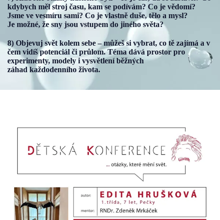
kdybych měl stroj času, kam se podívám? Co je vědomí?
Jsme ve vesmíru sami? Co je vlastně duše, tělo a mysl?
Je možné, že sny jsou vstupem do jiného světa?
8) Objevuj svět kolem sebe – můžeš si vybrat, co tě zajímá a v
čem vidíš potenciál či průlom. Téma dává prostor pro
experimenty, modely i vysvětlení běžných
záhad každodenního života.