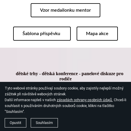
Vzor medailonku mentor
Šablona příspěvku
Mapa akce
dětské trhy - dětská konference - panelové diskuze pro
rodiče
Srdcem pro lepší svět
Tyto webové stránky používají soubory cookie, aby zajistily nejlepší možný
zážitek při návštěvě webových stránek.
Den
pro rodiny v Poděbradech, který je
zdarma a pro
Další informace najdeš v našich
zásadách ochrany osobních údajů.
Chceš-li
všechny
.
souhlasit s používáním druhotných souborů cookie, klikni na tlačítko
Neprodáváme vstupenky, akce
negeneruje žádné příjmy
–
"Souhlasím".
stojí na podpoře partnerů a lidí, kterým dává smysl
vzdělávání a budoucnost dětí.
Opustit
Souhlasím
Součástí dne jsou
Dětské trhy
(4. ročník)
, kde si děti bezpečně a