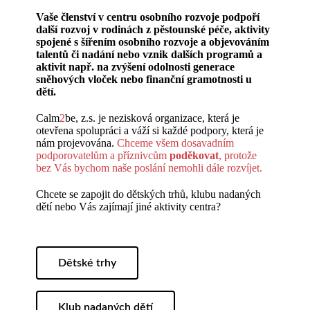
Vaše členství v centru osobního rozvoje podpoří
další rozvoj v rodinách z pěstounské péče, aktivity
spojené s šířením osobního rozvoje a objevováním
talentů či nadání nebo vznik dalších programů a
aktivit např. na zvýšení odolnosti generace
sněhových vloček nebo finanční gramotnosti u
dětí.
Calm
2
be, z.s. je nezisková organizace, která je
otevřena spolupráci a váží si každé podpory, která je
nám projevována.
Chceme všem dosavadním
podporovatelům a příznivcům
poděkovat
, protože
bez Vás bychom naše poslání nemohli dále rozvíjet.
Chcete se zapojit do dětských trhů, klubu nadaných
dětí nebo Vás zajímají jiné aktivity centra?
Dětské trhy
Klub nadaných dětí