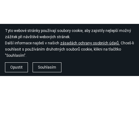
Tyto webové stránky používají soubory cookie, aby zajistily nejlepší možný
zážitek při návštěvě webových stránek.
Další informace najdeš v našich
zásadách ochrany osobních údajů.
Chceš-li
souhlasit s používáním druhotných souborů cookie, klikni na tlačítko
"Souhlasím".
Opustit
Souhlasím